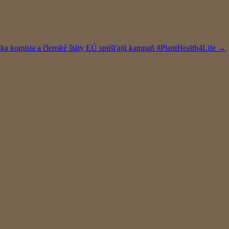
a komisia a členské štáty EÚ spúšťajú kampaň #PlantHealth4Life
→