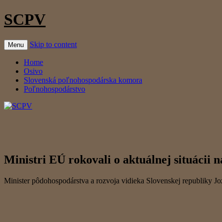
SCPV
Skip to content
Menu
Home
Osivo
Slovenská poľnohospodárska komora
Poľnohospodárstvo
Ministri EÚ rokovali o aktuálnej situácii 
Minister pôdohospodárstva a rozvoja vidieka Slovenskej republiky Jo