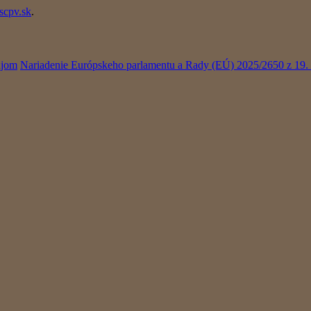
scpv.sk
.
ajom
Nariadenie Európskeho parlamentu a Rady (EÚ) 2025/2650 z 19