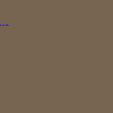
. …
→