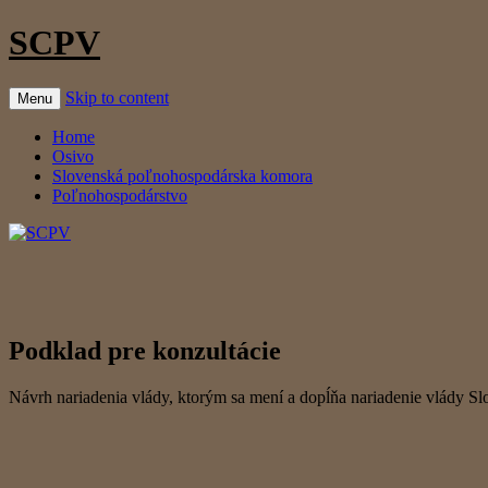
SCPV
Skip to content
Menu
Home
Osivo
Slovenská poľnohospodárska komora
Poľnohospodárstvo
Podklad pre konzultácie
Návrh nariadenia vlády, ktorým sa mení a dopĺňa nariadenie vlády S