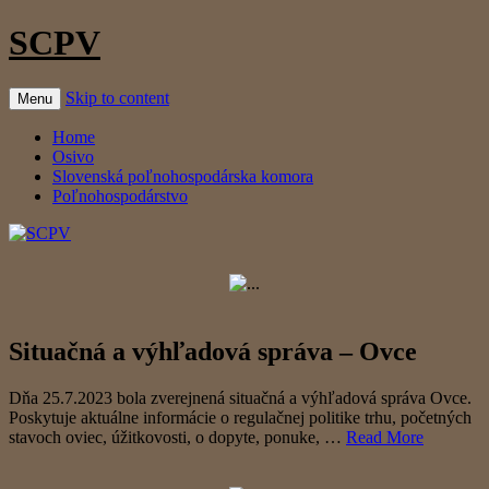
SCPV
Skip to content
Menu
Home
Osivo
Slovenská poľnohospodárska komora
Poľnohospodárstvo
Situačná a výhľadová správa – Ovce
Dňa 25.7.2023 bola zverejnená situačná a výhľadová správa Ovce.
Poskytuje aktuálne informácie o regulačnej politike trhu, početných
stavoch oviec, úžitkovosti, o dopyte, ponuke, …
Read More