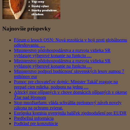
Najnovšie príspevky
Fórum o lesoch OSN: Nová rezolúcia v boji proti globálnemu
odlesňovaniu. …
Ministerstvo pôdohospodárstva a rozvoja vidieka SR
vyhlasuje výberové konanie na funkciu …
Ministerstvo pôdohospodárstva a rozvoja vidieka SR
vyhlasuje výberové konanie na funkciu …
Ministerstvo podporí budúcnosť slovenských lesov sumou 7
miliónov eur
Pomoc pre chovateľov dojníc: Minister Takáč reaguje na
prepad cien mlieka, podpora na jednu …
Africký mor ošípaných v chove domácich ošípaných v okrese
Žiar nad Hronom
Stop množiarňam: vláda schválila prelomový návrh novely
zákona na ochranu zvierat.
Európska komisia uverejnila balíček zjednodušení pre EUDR
Predbežná informácia
Podklad pre konzultácie