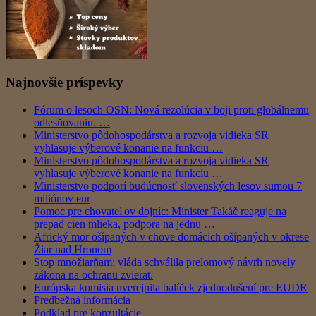
Najnovšie príspevky
Fórum o lesoch OSN: Nová rezolúcia v boji proti globálnemu
odlesňovaniu. …
Ministerstvo pôdohospodárstva a rozvoja vidieka SR
vyhlasuje výberové konanie na funkciu …
Ministerstvo pôdohospodárstva a rozvoja vidieka SR
vyhlasuje výberové konanie na funkciu …
Ministerstvo podporí budúcnosť slovenských lesov sumou 7
miliónov eur
Pomoc pre chovateľov dojníc: Minister Takáč reaguje na
prepad cien mlieka, podpora na jednu …
Africký mor ošípaných v chove domácich ošípaných v okrese
Žiar nad Hronom
Stop množiarňam: vláda schválila prelomový návrh novely
zákona na ochranu zvierat.
Európska komisia uverejnila balíček zjednodušení pre EUDR
Predbežná informácia
Podklad pre konzultácie