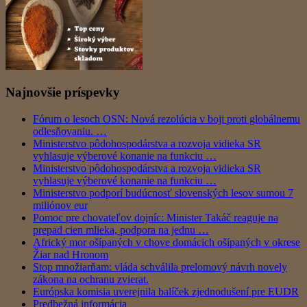
Najnovšie príspevky
Fórum o lesoch OSN: Nová rezolúcia v boji proti globálnemu
odlesňovaniu. …
Ministerstvo pôdohospodárstva a rozvoja vidieka SR
vyhlasuje výberové konanie na funkciu …
Ministerstvo pôdohospodárstva a rozvoja vidieka SR
vyhlasuje výberové konanie na funkciu …
Ministerstvo podporí budúcnosť slovenských lesov sumou 7
miliónov eur
Pomoc pre chovateľov dojníc: Minister Takáč reaguje na
prepad cien mlieka, podpora na jednu …
Africký mor ošípaných v chove domácich ošípaných v okrese
Žiar nad Hronom
Stop množiarňam: vláda schválila prelomový návrh novely
zákona na ochranu zvierat.
Európska komisia uverejnila balíček zjednodušení pre EUDR
Predbežná informácia