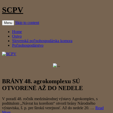
SCPV
Skip to content
Menu
Home
Osivo
Slovenská poľnohospodárska komora
Poľnohospodárstvo
BRÁNY 48. agrokomplexu SÚ
OTVORENÉ AŽ DO NEDELE
V poradí 48. ročník medzinárodnej výstavy Agrokomplex, s
podtitulom ,,Návrat ku koreňom“ otvoril brány Národného
výstaviska, š. p. pre širokú verejnosť. Až do nedele 20. …
Read
More