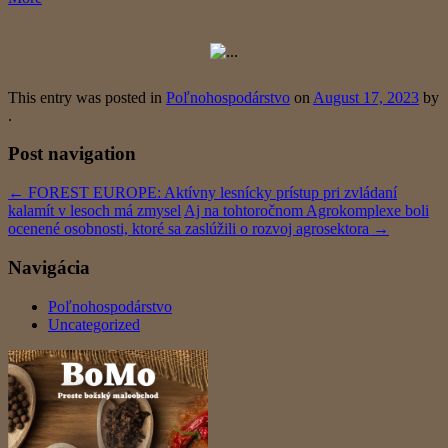
This entry was posted in
Poľnohospodárstvo
on
August 17, 2023
by
.
Post navigation
←
FOREST EUROPE: Aktívny lesnícky prístup pri zvládaní
kalamít v lesoch má zmysel
Aj na tohtoročnom Agrokomplexe boli
ocenené osobnosti, ktoré sa zaslúžili o rozvoj agrosektora
→
Navigácia
Poľnohospodárstvo
Uncategorized