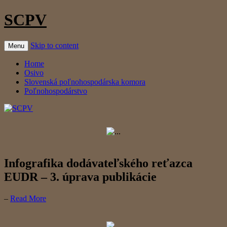
SCPV
Skip to content
Menu
Home
Osivo
Slovenská poľnohospodárska komora
Poľnohospodárstvo
Infografika dodávateľského reťazca
EUDR – 3. úprava publikácie
–
Read More