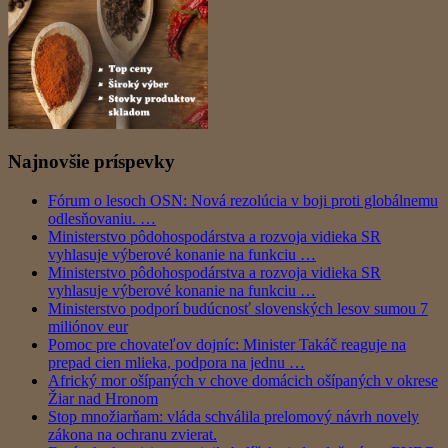
Najnovšie príspevky
Fórum o lesoch OSN: Nová rezolúcia v boji proti globálnemu
odlesňovaniu. …
Ministerstvo pôdohospodárstva a rozvoja vidieka SR
vyhlasuje výberové konanie na funkciu …
Ministerstvo pôdohospodárstva a rozvoja vidieka SR
vyhlasuje výberové konanie na funkciu …
Ministerstvo podporí budúcnosť slovenských lesov sumou 7
miliónov eur
Pomoc pre chovateľov dojníc: Minister Takáč reaguje na
prepad cien mlieka, podpora na jednu …
Africký mor ošípaných v chove domácich ošípaných v okrese
Žiar nad Hronom
Stop množiarňam: vláda schválila prelomový návrh novely
zákona na ochranu zvierat.