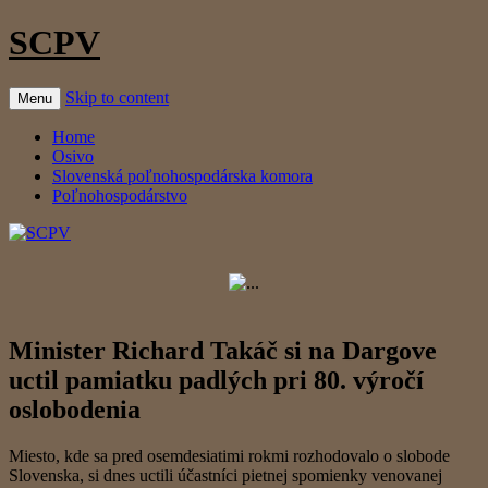
SCPV
Skip to content
Menu
Home
Osivo
Slovenská poľnohospodárska komora
Poľnohospodárstvo
Minister Richard Takáč si na Dargove
uctil pamiatku padlých pri 80. výročí
oslobodenia
Miesto, kde sa pred osemdesiatimi rokmi rozhodovalo o slobode
Slovenska, si dnes uctili účastníci pietnej spomienky venovanej