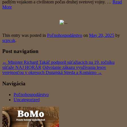
padlým vojakom a civilistom počas druhej svetovej vojny. …
Read
More
This entry was posted in
Poľnohospodárstvo
on
May 20, 2025
by
scpv.sk
.
Post navigation
←
Minister Richard Takáč podporil súťažiacich na 19. ročníku
súťaže NAJ HORÁR
Odvolanie zákazu využívania lesov
verejnosťou v okresoch Dunajská Streda a Komárno
→
Navigácia
Poľnohospodárstvo
Uncategorized