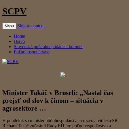
SCPV
Skip to content
Menu
Home
Osivo
Slovenská poľnohospodárska komora
Poľnohospodárstvo
Minister Takáč v Bruseli: „Nastal čas
prejsť od slov k činom – situácia v
agrosektore …
V pondelok sa minister pôdohospodárstva a rozvoja vidieka SR
Richard Takáč zúčastnil Rady EÚ pre poľnohospodárstvo a