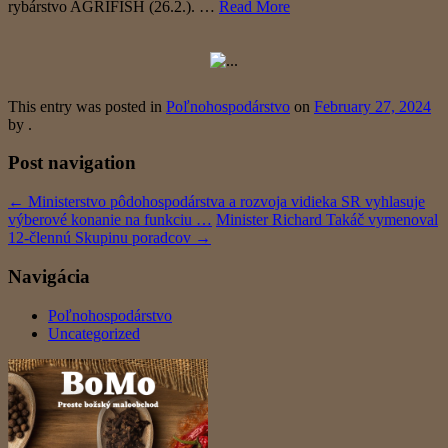
rybárstvo AGRIFISH (26.2.). …
Read More
This entry was posted in
Poľnohospodárstvo
on
February 27, 2024
by
.
Post navigation
←
Ministerstvo pôdohospodárstva a rozvoja vidieka SR vyhlasuje
výberové konanie na funkciu …
Minister Richard Takáč vymenoval
12-člennú Skupinu poradcov
→
Navigácia
Poľnohospodárstvo
Uncategorized