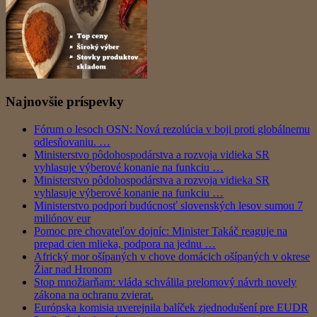
Najnovšie príspevky
Fórum o lesoch OSN: Nová rezolúcia v boji proti globálnemu
odlesňovaniu. …
Ministerstvo pôdohospodárstva a rozvoja vidieka SR
vyhlasuje výberové konanie na funkciu …
Ministerstvo pôdohospodárstva a rozvoja vidieka SR
vyhlasuje výberové konanie na funkciu …
Ministerstvo podporí budúcnosť slovenských lesov sumou 7
miliónov eur
Pomoc pre chovateľov dojníc: Minister Takáč reaguje na
prepad cien mlieka, podpora na jednu …
Africký mor ošípaných v chove domácich ošípaných v okrese
Žiar nad Hronom
Stop množiarňam: vláda schválila prelomový návrh novely
zákona na ochranu zvierat.
Európska komisia uverejnila balíček zjednodušení pre EUDR