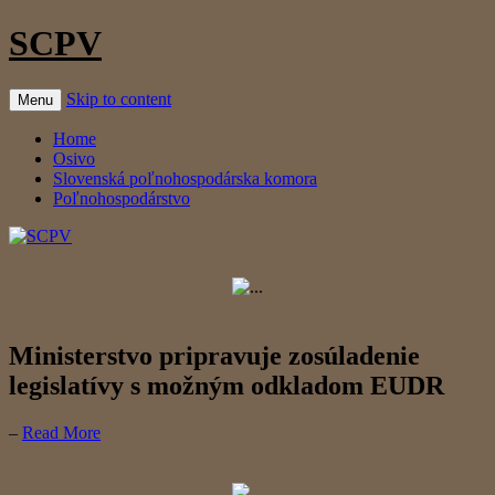
SCPV
Skip to content
Menu
Home
Osivo
Slovenská poľnohospodárska komora
Poľnohospodárstvo
Ministerstvo pripravuje zosúladenie
legislatívy s možným odkladom EUDR
–
Read More