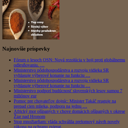
Najnovšie príspevky
Fórum o lesoch OSN: Nová rezolúcia v boji proti globálnemu
odlesňovaniu. …
Ministerstvo pôdohospodárstva a rozvoja vidieka SR
vyhlasuje výberové konanie na funkciu …
Ministerstvo pôdohospodárstva a rozvoja vidieka SR
vyhlasuje výberové konanie na funkciu …
Ministerstvo podporí budúcnosť slovenských lesov sumou 7
miliónov eur
Pomoc pre chovateľov dojníc: Minister Takáč reaguje na
prepad cien mlieka, podpora na jednu …
Africký mor ošípaných v chove domácich ošípaných v okrese
Žiar nad Hronom
Stop množiarňam: vláda schválila prelomový návrh novely
zákona na ochranu zvierat.