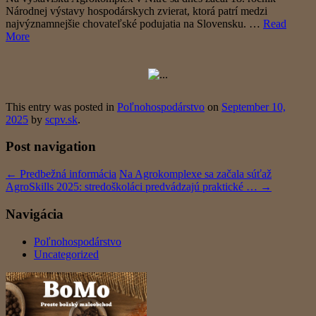
Národnej výstavy hospodárskych zvierat, ktorá patrí medzi
najvýznamnejšie chovateľské podujatia na Slovensku. …
Read
More
This entry was posted in
Poľnohospodárstvo
on
September 10,
2025
by
scpv.sk
.
Post navigation
←
Predbežná informácia
Na Agrokomplexe sa začala súťaž
AgroSkills 2025: stredoškoláci predvádzajú praktické …
→
Navigácia
Poľnohospodárstvo
Uncategorized