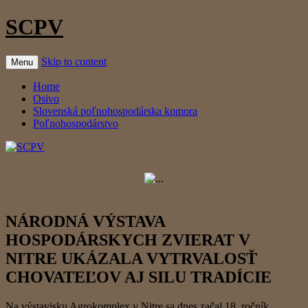
SCPV
Skip to content
Menu
Home
Osivo
Slovenská poľnohospodárska komora
Poľnohospodárstvo
NÁRODNÁ VÝSTAVA
HOSPODÁRSKYCH ZVIERAT V
NITRE UKÁZALA VYTRVALOSŤ
CHOVATEĽOV AJ SILU TRADÍCIE
Na výstavisku Agrokomplex v Nitre sa dnes začal 18. ročník