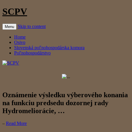
SCPV
Skip to content
Menu
Home
Osivo
Slovenská poľnohospodárska komora
Poľnohospodárstvo
Oznámenie výsledku výberového konania
na funkciu predsedu dozornej rady
Hydromeliorácie, …
–
Read More