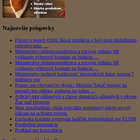
Najnovšie príspevky
Fórum o lesoch OSN: Nová rezolúcia v boji proti globálnemu
odlesňovaniu. …
Ministerstvo pôdohospodárstva a rozvoja vidieka SR
vyhlasuje výberové konanie na funkciu …
Ministerstvo pôdohospodárstva a rozvoja vidieka SR
vyhlasuje výberové konanie na funkciu …
Ministerstvo podporí budúcnosť slovenských lesov sumou 7
miliónov eur
Pomoc pre chovateľov dojníc: Minister Takáč reaguje na
prepad cien mlieka, podpora na jednu …
Africký mor ošípaných v chove domácich ošípaných v okrese
Žiar nad Hronom
Stop množiarňam: vláda schválila prelomový návrh novely
zákona na ochranu zvierat.
Európska komisia uverejnila balíček zjednodušení pre EUDR
Predbežná informácia
Podklad pre konzultácie