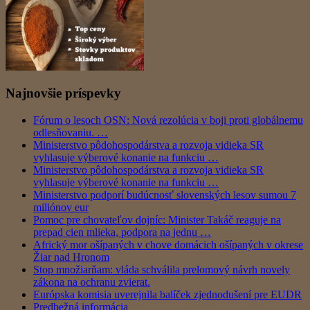
Najnovšie príspevky
Fórum o lesoch OSN: Nová rezolúcia v boji proti globálnemu
odlesňovaniu. …
Ministerstvo pôdohospodárstva a rozvoja vidieka SR
vyhlasuje výberové konanie na funkciu …
Ministerstvo pôdohospodárstva a rozvoja vidieka SR
vyhlasuje výberové konanie na funkciu …
Ministerstvo podporí budúcnosť slovenských lesov sumou 7
miliónov eur
Pomoc pre chovateľov dojníc: Minister Takáč reaguje na
prepad cien mlieka, podpora na jednu …
Africký mor ošípaných v chove domácich ošípaných v okrese
Žiar nad Hronom
Stop množiarňam: vláda schválila prelomový návrh novely
zákona na ochranu zvierat.
Európska komisia uverejnila balíček zjednodušení pre EUDR
Predbežná informácia