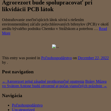
Agrorezort bude spolupracovať pri
likvidácii PCB látok
Odstraňovanie znečisťujúcich látok súvisí s riešením
environmentálnej záťaže polychlórovaných bifenylov (PCB) v okolí
areálu bývalého podniku Chemko v Strážskom a potrebou …
Read
More
This entry was posted in
Poľnohospodárstvo
on
December 22, 2022
by
.
Post navigation
←
Agrorezort prijal zásadné protikorupčné opatrenia
Brány Múzea
vo Svätom Antone budú otvorené aj počas vianočných prázdnin
→
Navigácia
Poľnohospodárstvo
Uncategorized