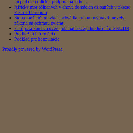
prepad cien mlieka, podpora na jednu …
Africký mor ošípaných v chove domácich ošípaných v okrese
Žiar nad Hronom
Stop množiarňam: vláda schválila prelomový návrh novely
zákona na ochranu zvierat.
Európska komisia uverejnila balíček zjednodušení pre EUDR
Predbežná informácia
Podklad pre konzultácie
Proudly powered by WordPress