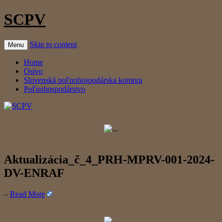
SCPV
Skip to content
Menu
Home
Osivo
Slovenská poľnohospodárska komora
Poľnohospodárstvo
Aktualizácia_č_4_PRH-MPRV-001-2024-
DV-ENRAF
–
Read More