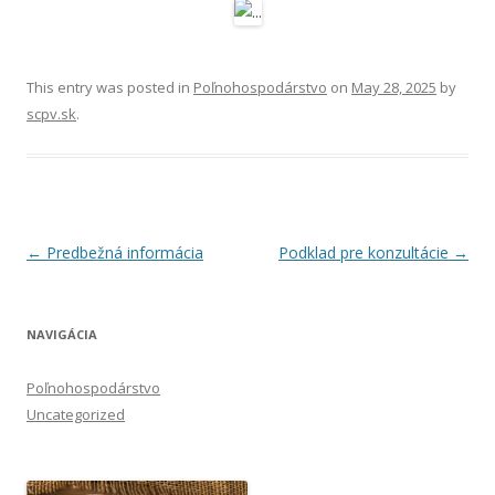
This entry was posted in
Poľnohospodárstvo
on
May 28, 2025
by
scpv.sk
.
Post
←
Predbežná informácia
Podklad pre konzultácie
→
navigation
NAVIGÁCIA
Poľnohospodárstvo
Uncategorized