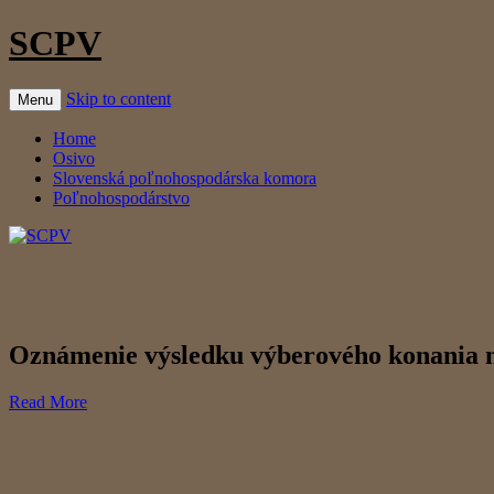
SCPV
Skip to content
Menu
Home
Osivo
Slovenská poľnohospodárska komora
Poľnohospodárstvo
Oznámenie výsledku výberového konania n
Read More