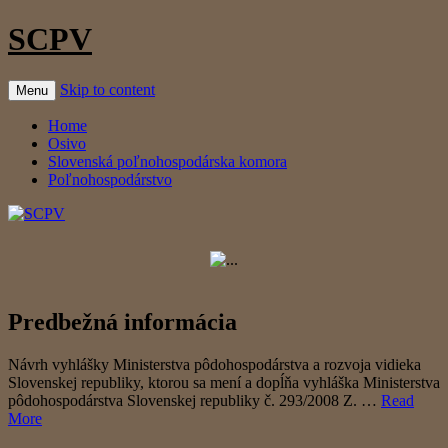
SCPV
Skip to content
Menu
Home
Osivo
Slovenská poľnohospodárska komora
Poľnohospodárstvo
Predbežná informácia
Návrh vyhlášky Ministerstva pôdohospodárstva a rozvoja vidieka
Slovenskej republiky, ktorou sa mení a dopĺňa vyhláška Ministerstva
pôdohospodárstva Slovenskej republiky č. 293/2008 Z. …
Read
More