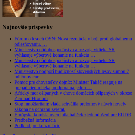
Najnovšie príspevky
Fórum o lesoch OSN: Nová rezolúcia v boji proti globálnemu
odlesňovaniu. …
Ministerstvo pôdohospodárstva a rozvoja vidieka SR
vyhlasuje výberové konanie na funkciu …
Ministerstvo pôdohospodárstva a rozvoja vidieka SR
vyhlasuje výberové konanie na funkciu …
Ministerstvo podporí budúcnosť slovenských lesov sumou 7
miliónov eur
Pomoc pre chovateľov dojníc: Minister Takáč reaguje na
prepad cien mlieka, podpora na jednu …
Africký mor ošípaných v chove domácich ošípaných v okrese
Žiar nad Hronom
Stop množiarňam: vláda schválila prelomový návrh novely
zákona na ochranu zvierat.
Európska komisia uverejnila balíček zjednodušení pre EUDR
Predbežná informácia
Podklad pre konzultácie