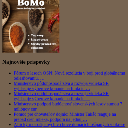
Najnovšie príspevky
Fórum o lesoch OSN: Nová rezolúcia v boji proti globálnemu
odlesňovaniu. …
Ministerstvo pôdohospodárstva a rozvoja vidieka SR
vyhlasuje výberové konanie na funkciu …
Ministerstvo pôdohospodárstva a rozvoja vidieka SR
vyhlasuje výberové konanie na funkciu …
Ministerstvo podporí budúcnosť slovenských lesov sumou 7
miliónov eur
Pomoc pre chovateľov dojníc: Minister Takáč reaguje na
prepad cien mlieka, podpora na jednu …
Africký mor ošípaných v chove domácich ošípaných v okrese