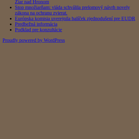
Žiar nad Hronom
Stop množiarňam: vláda schválila prelomový návrh novely
zákona na ochranu zvierat.
Európska komisia uverejnila balíček zjednodušení pre EUDR
Predbežná informácia
Podklad pre konzultácie
Proudly powered by WordPress