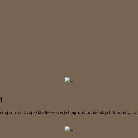
t
očnej surovinovej základne viacerých agropotravinárskych komodít, 