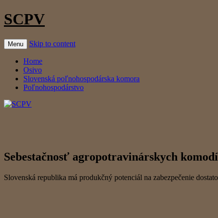
SCPV
Skip to content
Menu
Home
Osivo
Slovenská poľnohospodárska komora
Poľnohospodárstvo
Sebestačnosť agropotravinárskych komodí
Slovenská republika má produkčný potenciál na zabezpečenie dostat