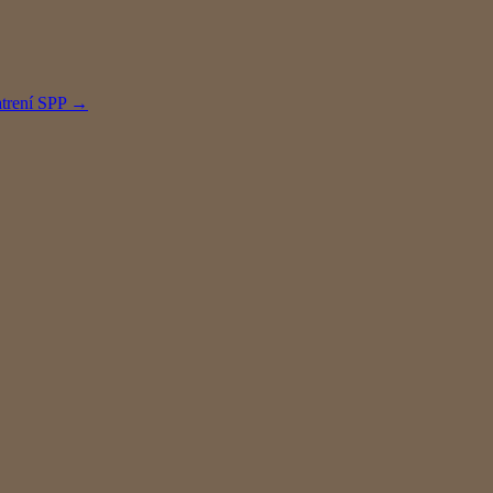
atrení SPP
→