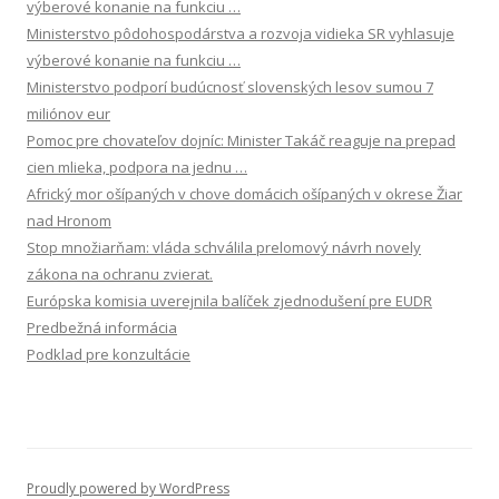
výberové konanie na funkciu …
Ministerstvo pôdohospodárstva a rozvoja vidieka SR vyhlasuje
výberové konanie na funkciu …
Ministerstvo podporí budúcnosť slovenských lesov sumou 7
miliónov eur
Pomoc pre chovateľov dojníc: Minister Takáč reaguje na prepad
cien mlieka, podpora na jednu …
Africký mor ošípaných v chove domácich ošípaných v okrese Žiar
nad Hronom
Stop množiarňam: vláda schválila prelomový návrh novely
zákona na ochranu zvierat.
Európska komisia uverejnila balíček zjednodušení pre EUDR
Predbežná informácia
Podklad pre konzultácie
Proudly powered by WordPress