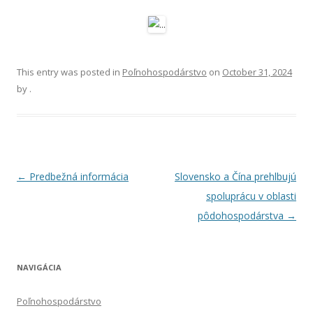
This entry was posted in
Poľnohospodárstvo
on
October 31, 2024
by
.
Post
←
Predbežná informácia
Slovensko a Čína prehlbujú
navigation
spoluprácu v oblasti
pôdohospodárstva
→
NAVIGÁCIA
Poľnohospodárstvo