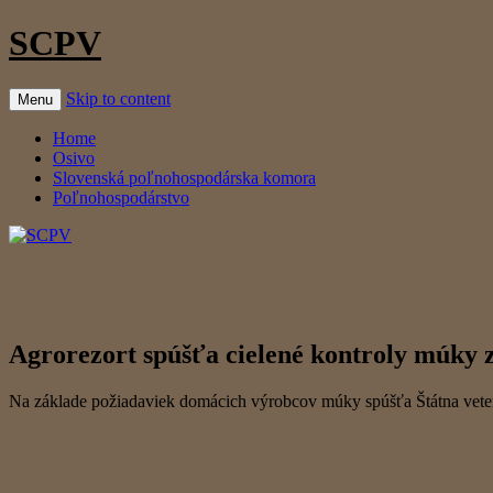
SCPV
Skip to content
Menu
Home
Osivo
Slovenská poľnohospodárska komora
Poľnohospodárstvo
Agrorezort spúšťa cielené kontroly múky 
Na základe požiadaviek domácich výrobcov múky spúšťa Štátna veteri