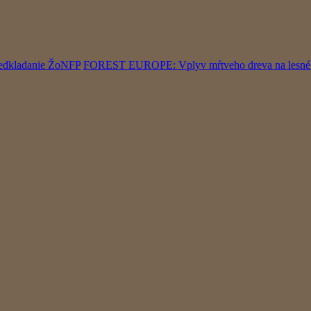
edkladanie ŽoNFP
FOREST EUROPE: Vplyv mŕtveho dreva na lesné pož