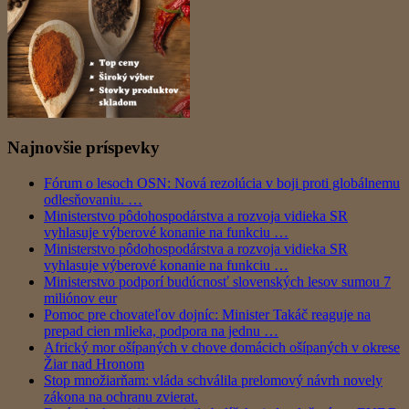
Najnovšie príspevky
Fórum o lesoch OSN: Nová rezolúcia v boji proti globálnemu
odlesňovaniu. …
Ministerstvo pôdohospodárstva a rozvoja vidieka SR
vyhlasuje výberové konanie na funkciu …
Ministerstvo pôdohospodárstva a rozvoja vidieka SR
vyhlasuje výberové konanie na funkciu …
Ministerstvo podporí budúcnosť slovenských lesov sumou 7
miliónov eur
Pomoc pre chovateľov dojníc: Minister Takáč reaguje na
prepad cien mlieka, podpora na jednu …
Africký mor ošípaných v chove domácich ošípaných v okrese
Žiar nad Hronom
Stop množiarňam: vláda schválila prelomový návrh novely
zákona na ochranu zvierat.