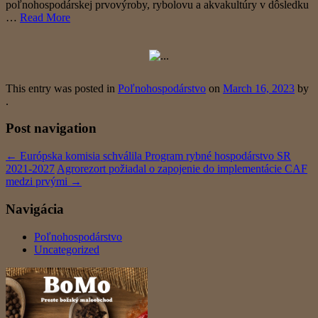
poľnohospodárskej prvovýroby, rybolovu a akvakultúry v dôsledku
…
Read More
This entry was posted in
Poľnohospodárstvo
on
March 16, 2023
by
.
Post navigation
←
Európska komisia schválila Program rybné hospodárstvo SR
2021-2027
Agrorezort požiadal o zapojenie do implementácie CAF
medzi prvými
→
Navigácia
Poľnohospodárstvo
Uncategorized