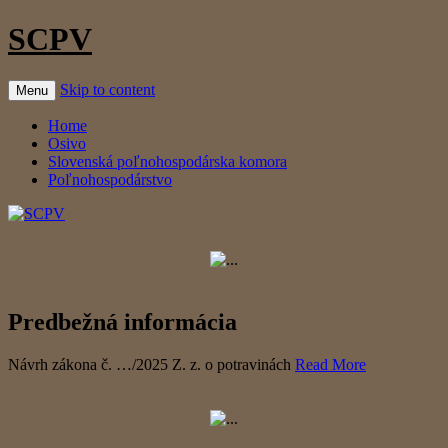
SCPV
Skip to content
Menu
Home
Osivo
Slovenská poľnohospodárska komora
Poľnohospodárstvo
Predbežná informácia
Návrh zákona č. …/2025 Z. z. o potravinách
Read More