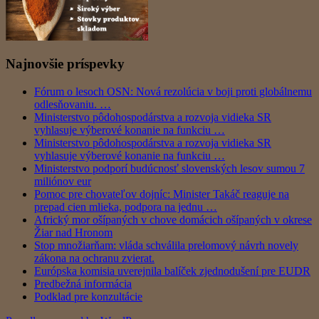
Najnovšie príspevky
Fórum o lesoch OSN: Nová rezolúcia v boji proti globálnemu
odlesňovaniu. …
Ministerstvo pôdohospodárstva a rozvoja vidieka SR
vyhlasuje výberové konanie na funkciu …
Ministerstvo pôdohospodárstva a rozvoja vidieka SR
vyhlasuje výberové konanie na funkciu …
Ministerstvo podporí budúcnosť slovenských lesov sumou 7
miliónov eur
Pomoc pre chovateľov dojníc: Minister Takáč reaguje na
prepad cien mlieka, podpora na jednu …
Africký mor ošípaných v chove domácich ošípaných v okrese
Žiar nad Hronom
Stop množiarňam: vláda schválila prelomový návrh novely
zákona na ochranu zvierat.
Európska komisia uverejnila balíček zjednodušení pre EUDR
Predbežná informácia
Podklad pre konzultácie