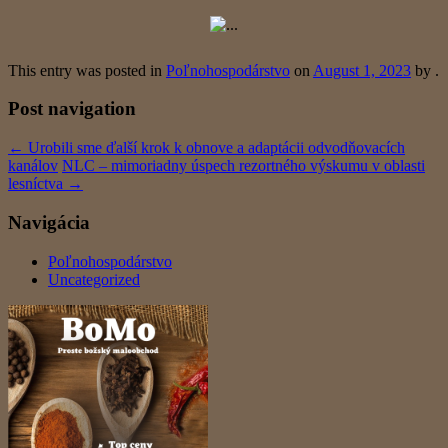
This entry was posted in
Poľnohospodárstvo
on
August 1, 2023
by
.
Post navigation
←
Urobili sme ďalší krok k obnove a adaptácii odvodňovacích
kanálov
NLC – mimoriadny úspech rezortného výskumu v oblasti
lesníctva
→
Navigácia
Poľnohospodárstvo
Uncategorized